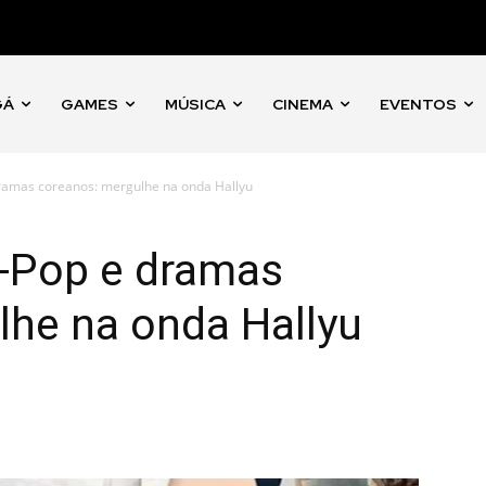
GÁ
GAMES
MÚSICA
CINEMA
EVENTOS
 dramas coreanos: mergulhe na onda Hallyu
 K-Pop e dramas
lhe na onda Hallyu