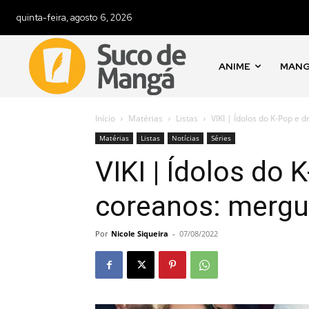
quinta-feira, agosto 6, 2026
ANIME
MAN
Início
Matérias
Listas
VIKI | Ídolos do K-Pop e
Matérias
Listas
Notícias
Séries
VIKI | Ídolos do
coreanos: mergu
Por
Nicole Siqueira
-
07/08/2022