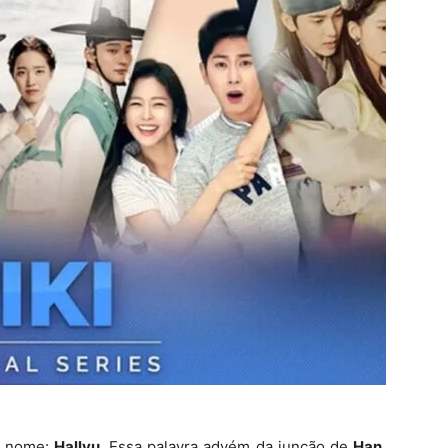
m nome:
Hallyu
. E
ssa palavra advém da junção de
Han
,