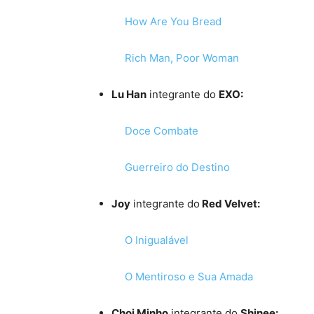
How Are You Bread
Rich Man, Poor Woman
Lu Han
integrante do
EXO:
Doce Combate
Guerreiro do Destino
Joy
integrante do
Red Velvet:
O Inigualável
O Mentiroso e Sua Amada
Choi Minho
integrante do
Shinee: