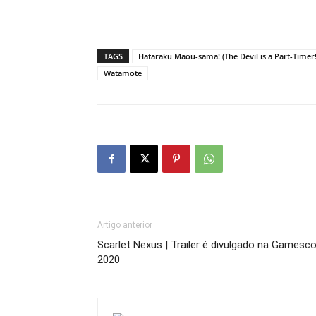
TAGS
Hataraku Maou-sama! (The Devil is a Part-Timer!
Watamote
Artigo anterior
Scarlet Nexus | Trailer é divulgado na Games
2020