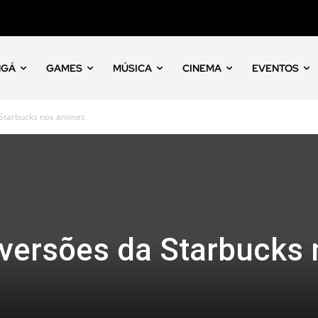
NGÁ
GAMES
MÚSICA
CINEMA
EVENTOS
 Starbucks nos animes
 versões da Starbucks