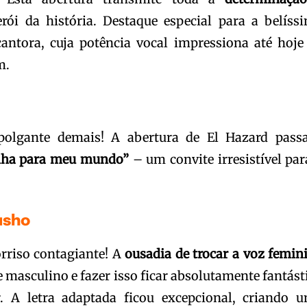
ói da história. Destaque especial para a belíss
antora, cuja potência vocal impressiona até hoje
m.
lgante demais! A abertura de El Hazard pass
nha para meu mundo”
– um convite irresistível par
usho
rriso contagiante! A
ousadia de trocar a voz femin
 masculino e fazer isso ficar absolutamente fantást
. A letra adaptada ficou excepcional, criando 