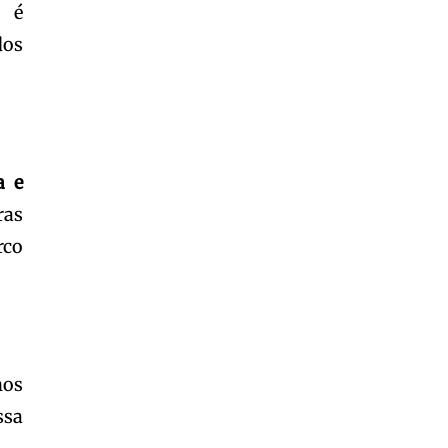
a é
dos
a e
ras
rco
os
ssa