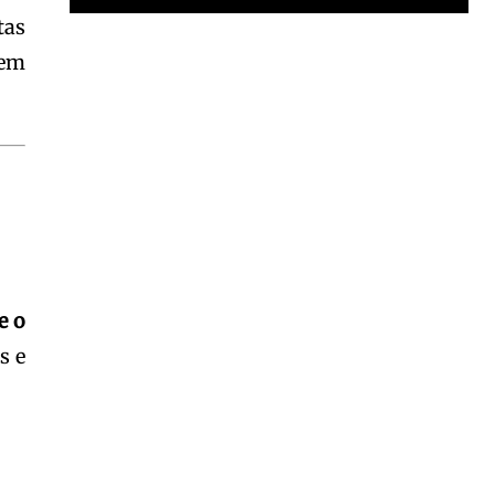
tas
Garota à beira mar (Inio Asano) | React
dem
00:25
Garota à beira mar (Inio Asano) | React
00:25
e o
s e