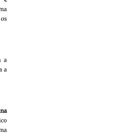
ima
 os
a a
a a
ina
ico
uma