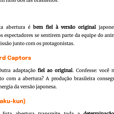
m hino dos fãs brasileiros.
a abertura é
bem fiel à versão original
japone
s espectadores se sentirem parte da equipe do ani
issão junto com os protagonistas.
ard Captors
utra adaptação
fiel ao original
. Confesse: você 
to com a abertura? A produção brasileira conseg
nergia da versão japonesa.
baku-kun)
Esta abertura transmite toda a
determinaçã