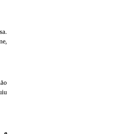
sa.
me,
não
uiu
o e