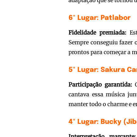
adaptação que se tornou u
6º Lugar: Patlabor
Fidelidade premiada:
Est
Sempre conseguiu fazer o
prontos para começar a m
5º Lugar: Sakura C
Participação garantida:
O
cantava essa música jun
manter todo o charme e e
4º Lugar: Bucky (Ji
Interpretação marcante: