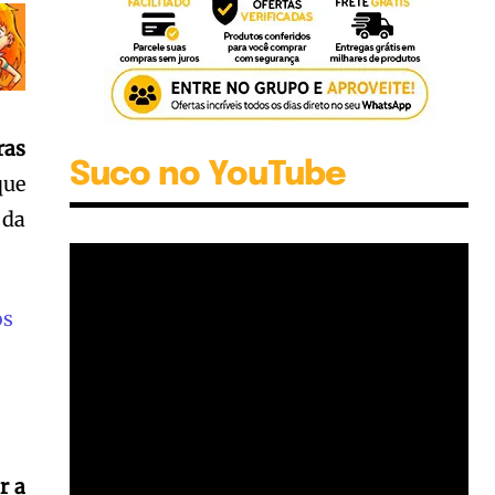
ras
Suco no YouTube
que
 da
os
r a