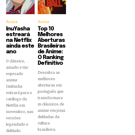
Anime
Anime
InuYasha
Top 10
estreará
Melhores
na Netflix
Aberturas
ainda este
Brasileiras
ano
de Anime:
O Ranking
O clássico,
Definitivo
amado e tão
Descubra as
esperado
melhores
anime
aberturas em
InuYasha
português que
entrará para o
transformara
catálogo da
m clássicos de
Netflix em
anime em joias
novembro, nas
dubladas da
versões
cultura
legendado e
brasileira.
dublado.