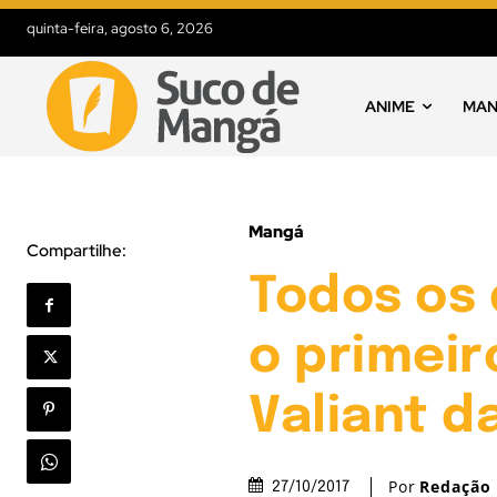
quinta-feira, agosto 6, 2026
ANIME
MA
Mangá
Compartilhe:
Todos os 
o primei
Valiant 
Por
Redação
27/10/2017