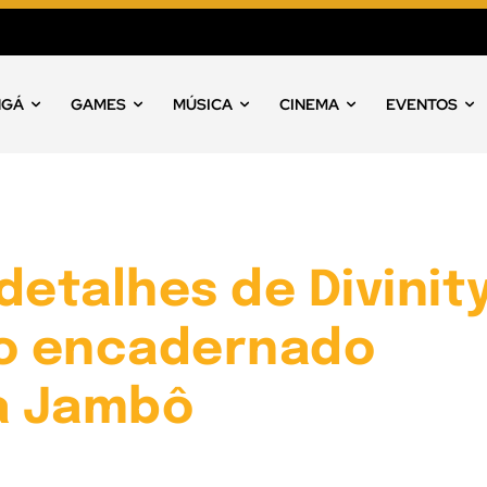
NGÁ
GAMES
MÚSICA
CINEMA
EVENTOS
detalhes de Divinity
ro encadernado
da Jambô