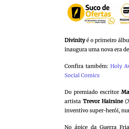
Divinity
é o primeiro álb
inaugura uma nova era des
Confira também:
Holy A
Social Comics
Do premiado escritor
Ma
artista
Trevor Hairsine
(X
inventivo super-herói, num
No ápice da Guerra Fria