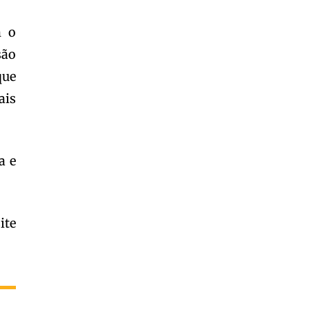
m o
são
que
ais
a e
ite