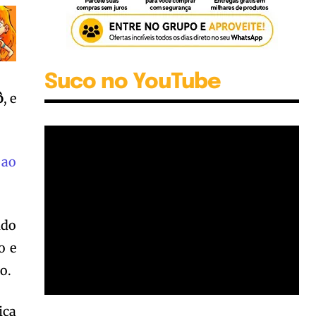
Suco no YouTube
ô
, e
 ao
ndo
o e
o.
ica