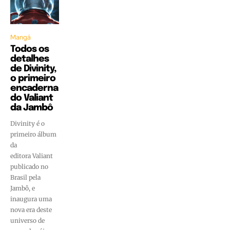
Mangá
Todos os
detalhes
de Divinity,
o primeiro
encaderna
do Valiant
da Jambô
Divinity é o
primeiro álbum
da
editora Valiant
publicado no
Brasil pela
Jambô, e
inaugura uma
nova era deste
universo de