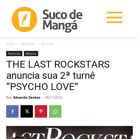
Início
Notícias
Música
Notícias
Música
THE LAST ROCKSTARS
anuncia sua 2ª turnê
“PSYCHO LOVE”
Por
Eduardo Santos
-
06/11/2023