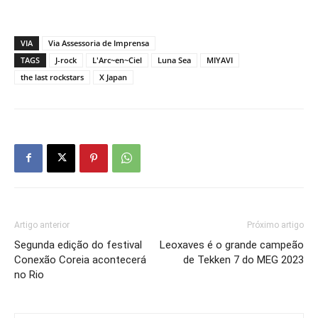
VIA
Via Assessoria de Imprensa
TAGS
J-rock
L'Arc~en~Ciel
Luna Sea
MIYAVI
the last rockstars
X Japan
Artigo anterior
Próximo artigo
Segunda edição do festival
Leoxaves é o grande campeão
Conexão Coreia acontecerá
de Tekken 7 do MEG 2023
no Rio