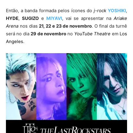
Então, a banda formada pelos ícones do
j-rock
YOSHIKI
,
HYDE
,
SUGIZO
e
MIYAVI
, vai se apresentar na
Ariake
Arena
nos dias
21, 22 e 23 de novembro
. O final da turnê
será no dia
29 de novembro
no
YouTube Theatre
em
Los
Angeles
.