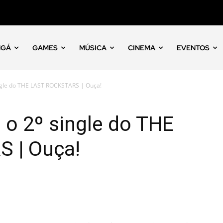
NGÁ
GAMES
MÚSICA
CINEMA
EVENTOS
ngle do THE LAST ROCKSTARS | Ouça!
 o 2º single do THE
 | Ouça!