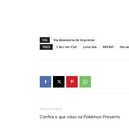
VIA
Via Assessoria de Imprensa
TAGS
L'Arc~en~Ciel
Luna Sea
MIYAVI
the la
Artigo anterior
Confira o que rolou na Pokémon Presents