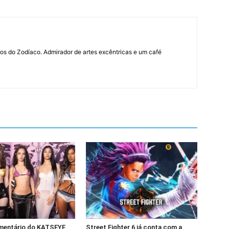
iros do Zodíaco. Admirador de artes excêntricas e um café
mentário do KATSEYE
Street Fighter 6 já conta com a