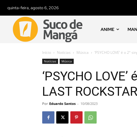
quinta-feira, agosto 6, 2026
ANIME
MA
Início
Notícias
Música
‘PSYCHO LOVE’ é o 2º si
Notícias
Música
‘PSYCHO LOVE’ é
LAST ROCKSTARS
Por
Eduardo Santos
-
10/08/2023