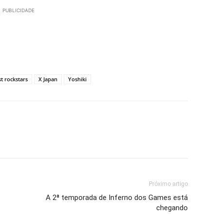
PUBLICIDADE
st rockstars
X Japan
Yoshiki
Próximo artigo
A 2ª temporada de Inferno dos Games está
chegando