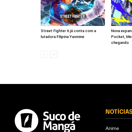
Street Fighter 6 já conta com a
Nova expan
lutadora Filipina Yasmine
Pocket, Mes
chegando
NOTÍCIA
Anime