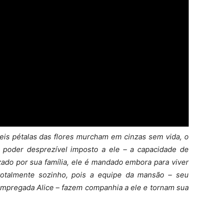
eis pétalas das flores murcham em cinzas sem vida, o
poder desprezível imposto a ele – a capacidade de
zado por sua família, ele é mandado embora para viver
 totalmente sozinho, pois a equipe da mansão – seu
pregada Alice – fazem companhia a ele e tornam sua