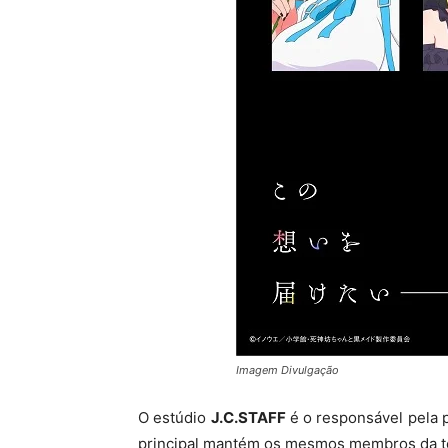
Imagem Divulgação
O
estúdio
J.C.STAFF
é o responsável pela 
principal mantém os mesmos membros da t