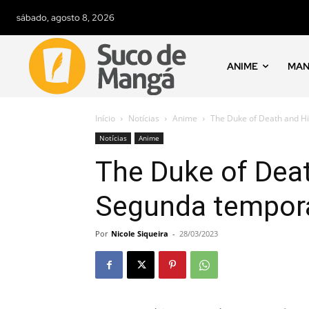
sábado, agosto 8, 2026
ANIME
MA
Início
Notícias
Anime
The Duke of Death and H
Notícias
Anime
The Duke of Deat
Segunda tempora
Por
Nicole Siqueira
-
28/03/2023