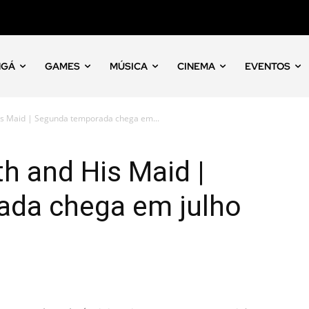
NGÁ
GAMES
MÚSICA
CINEMA
EVENTOS
is Maid | Segunda temporada chega em...
h and His Maid |
da chega em julho