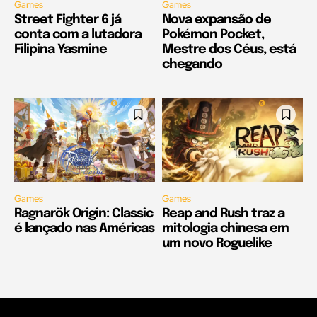
Games
Games
Street Fighter 6 já
Nova expansão de
conta com a lutadora
Pokémon Pocket,
Filipina Yasmine
Mestre dos Céus, está
chegando
Games
Games
Ragnarök Origin: Classic
Reap and Rush traz a
é lançado nas Américas
mitologia chinesa em
um novo Roguelike