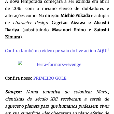
A nova temporada começará a ser exibida em abril
de 2016, com o mesmo elenco de dubladores e
alterações como: Na direção
Michio Fukada
e a dupla
de
character design
Cagetzu Aizawa e Atsushi
Ikariya
(substituindo
Masanori Shino e Satoshi
Kimura
).
Confira também o vídeo que saiu do live action AQUI!
Confira nosso
PRIMEIRO GOLE
Sinopse:
Numa tentativa de colonizar Marte,
cientistas do século XXI receberam a tarefa de
aquecer o planeta para que humanos pudessem viver
em sua superfície. Eles chegaram ao plano efetivo de