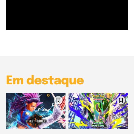
Garota à beira mar (Inio Asano) | React
00:25
Garota à beira mar (Inio Asano) | React
00:25
Em destaque