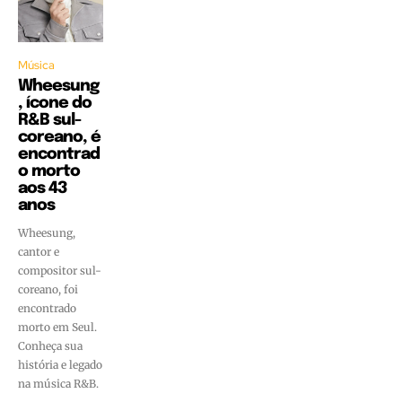
Música
Wheesung
, ícone do
R&B sul-
coreano, é
encontrad
o morto
aos 43
anos
Wheesung,
cantor e
compositor sul-
coreano, foi
encontrado
morto em Seul.
Conheça sua
história e legado
na música R&B.