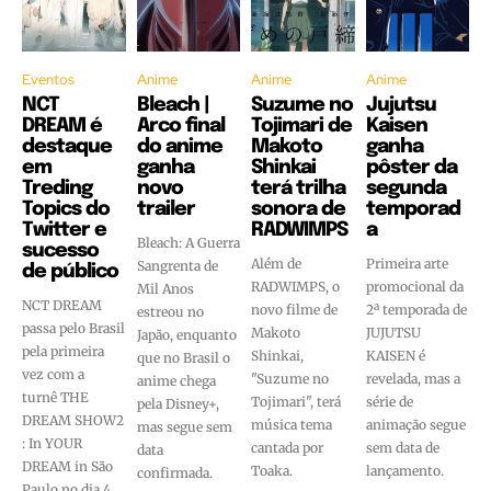
Eventos
Anime
Anime
Anime
NCT
Bleach |
Suzume no
Jujutsu
DREAM é
Arco final
Tojimari de
Kaisen
destaque
do anime
Makoto
ganha
em
ganha
Shinkai
pôster da
Treding
novo
terá trilha
segunda
Topics do
trailer
sonora de
temporad
Twitter e
RADWIMPS
a
Bleach: A Guerra
sucesso
Além de
Primeira arte
Sangrenta de
de público
RADWIMPS, o
promocional da
Mil Anos
NCT DREAM
novo filme de
2ª temporada de
estreou no
passa pelo Brasil
Makoto
JUJUTSU
Japão, enquanto
pela primeira
Shinkai,
KAISEN é
que no Brasil o
vez com a
"Suzume no
revelada, mas a
anime chega
turnê THE
Tojimari", terá
série de
pela Disney+,
DREAM SHOW2
música tema
animação segue
mas segue sem
: In YOUR
cantada por
sem data de
data
DREAM in São
Toaka.
lançamento.
confirmada.
Paulo no dia 4