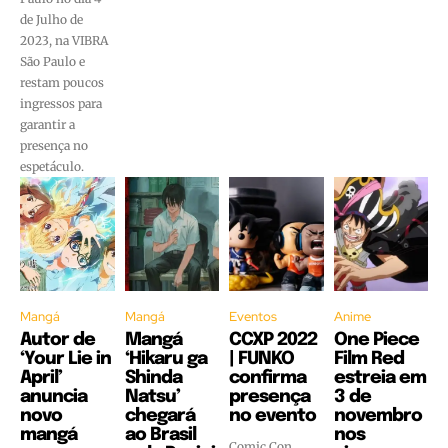
de Julho de
2023, na VIBRA
São Paulo e
restam poucos
ingressos para
garantir a
presença no
espetáculo.
Mangá
Mangá
Eventos
Anime
Autor de
Mangá
CCXP 2022
One Piece
‘Your Lie in
‘Hikaru ga
| FUNKO
Film Red
April’
Shinda
confirma
estreia em
anuncia
Natsu’
presença
3 de
novo
chegará
no evento
novembro
mangá
ao Brasil
nos
Comic Con