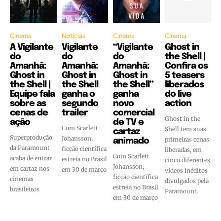
Cinema
Notícias
Cinema
Cinema
A Vigilante
Vigilante
“Vigilante
Ghost in
do
do
do
the Shell |
Amanhã:
Amanhã:
Amanhã:
Confira os
Ghost in
Ghost in
Ghost in
5 teasers
the Shell |
the Shell
the Shell”
liberados
Equipe fala
ganha o
ganha
do live
sobre as
segundo
novo
action
cenas de
trailer
comercial
Ghost in the
ação
de TV e
Com Scarlett
Shell tem suas
cartaz
Superprodução
Johansson,
primeiras cenas
animado
da Paramount
ficção científica
liberadas, em
Com Scarlett
acaba de entrar
estreia no Brasil
cinco diferentes
Johansson,
em cartaz nos
em 30 de março
vídeos inéditos
ficção científica
cinemas
divulgados pela
estreia no Brasil
brasileiros
Paramount.
em 30 de março