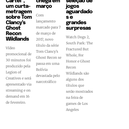
Cartel”,
chega em
seleção de
um curta-
março
jogos
metragem
aguardado
Com
sobre Tom
s e
lançamento
Clancy’s
grandes
marcado para 7
Ghost
surpresas
Recon
de março de
Watch Dogs 2,
Wildlands
2017, novo
South Park: The
título da série
Vídeo
Fractured But
Tom Clancy’s
promocional de
Whole, For
Ghost Recon se
30 minutos foi
Honor e Ghost
passa em uma
produzido pela
Recon
Bolívia
Legion of
Wildlands são
devastada pelo
Creatives e será
alguns dos
narcotráfico
apresentado via
títulos que
streaming e on
serão mostrados
demand em 16
na feira de
de fevereiro.
games de Los
Angeles