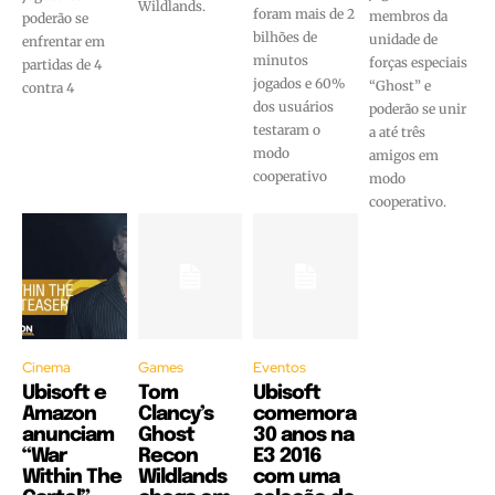
Wildlands.
foram mais de 2
membros da
poderão se
bilhões de
unidade de
enfrentar em
minutos
forças especiais
partidas de 4
jogados e 60%
“Ghost” e
contra 4
dos usuários
poderão se unir
testaram o
a até três
modo
amigos em
cooperativo
modo
cooperativo.
Cinema
Games
Eventos
Ubisoft e
Tom
Ubisoft
Amazon
Clancy’s
comemora
anunciam
Ghost
30 anos na
“War
Recon
E3 2016
Within The
Wildlands
com uma