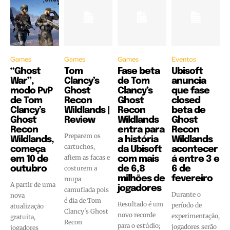
Games
Games
Games
Eventos
“Ghost
Tom
Fase beta
Ubisoft
War”,
Clancy’s
de Tom
anuncia
modo PvP
Ghost
Clancy’s
que fase
de Tom
Recon
Ghost
closed
Clancy’s
Wildlands |
Recon
beta de
Ghost
Review
Wildlands
Ghost
Recon
entra para
Recon
Preparem os
Wildlands,
a história
Wildlands
cartuchos,
começa
da Ubisoft
acontecer
afiem as facas e
em 10 de
com mais
á entre 3 e
outubro
costurem a
de 6,8
6 de
milhões de
fevereiro
roupa
A partir de uma
jogadores
camuflada pois
Durante o
nova
é dia de Tom
Resultado é um
período de
atualização
Clancy's Ghost
novo recorde
experimentação,
gratuita,
Recon
para o estúdio;
jogadores serão
jogadores