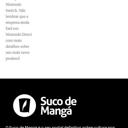
Nintendo
Switch. Vale
lembrar que a
empresa ainda
fará um
Nintendo Direct
com mais
detalhes sobre
seu mais novo
produto!
O Suco de Mangá é o seu portal definitivo sobre cultura pop