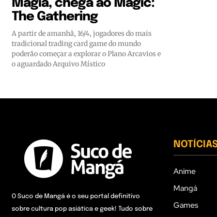
Magia, chega ao Magic:
The Gathering
A partir de amanhã, 16/4, jogadores do mais
tradicional trading card game do mundo
poderão começar a explorar o Plano Arcavios e
o aguardado Arquivo Místico
NOTÍCIA
Anime
Mangá
O Suco de Mangá é o seu portal definitivo
Games
sobre cultura pop asiática e geek! Tudo sobre