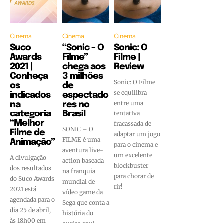
Cinema
Cinema
Cinema
Suco
“Sonic – O
Sonic: O
Awards
Filme”
Filme |
2021 |
chega aos
Review
Conheça
3 milhões
Sonic: O Filme
os
de
se equilibra
indicados
espectado
entre uma
na
res no
categoria
Brasil
tentativa
“Melhor
fracassada de
SONIC – O
Filme de
adaptar um jogo
FILME é uma
Animação”
para o cinema e
aventura live-
um excelente
A divulgação
action baseada
blockbuster
dos resultados
na franquia
para chorar de
do Suco Awards
mundial de
rir!
2021 está
vídeo game da
agendada para o
Sega que conta a
dia 25 de abril,
história do
às 18h00 em