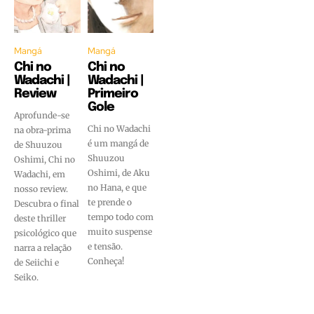
Mangá
Mangá
Chi no
Chi no
Wadachi |
Wadachi |
Review
Primeiro
Gole
Aprofunde-se
Chi no Wadachi
na obra-prima
é um mangá de
de Shuuzou
Shuuzou
Oshimi, Chi no
Oshimi, de Aku
Wadachi, em
no Hana, e que
nosso review.
te prende o
Descubra o final
tempo todo com
deste thriller
muito suspense
psicológico que
e tensão.
narra a relação
Conheça!
de Seiichi e
Seiko.