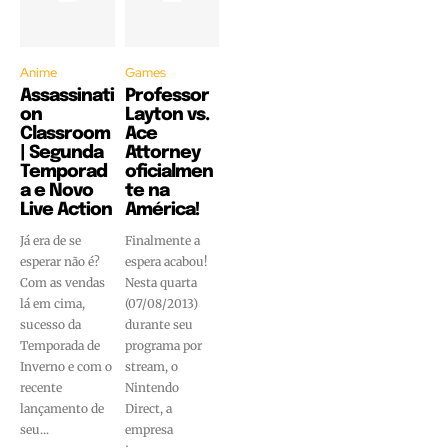
Anime
Games
Assassinati
Professor
on
Layton vs.
Classroom
Ace
| Segunda
Attorney
Temporad
oficialmen
a e Novo
te na
Live Action
América!
Já era de se
Finalmente a
esperar não é?
espera acabou!
Com as vendas
Nesta quarta
lá em cima,
(07/08/2013)
sucesso da
durante seu
Temporada de
programa por
Inverno e com o
stream, o
recente
Nintendo
lançamento de
Direct, a
seu...
empresa