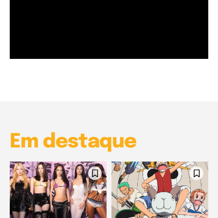
Garota à beira mar (Inio Asano) | React
00:25
Garota à beira mar (Inio Asano) | React
00:25
Em destaque