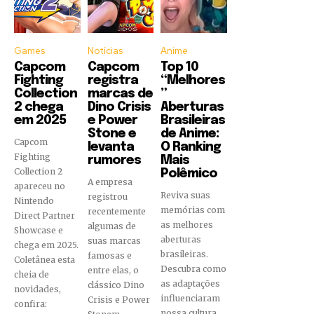
Games
Notícias
Anime
Capcom
Capcom
Top 10
Fighting
registra
“Melhores
Collection
marcas de
”
2 chega
Dino Crisis
Aberturas
em 2025
e Power
Brasileiras
Stone e
de Anime:
Capcom
levanta
O Ranking
Fighting
rumores
Mais
Collection 2
Polêmico
A empresa
apareceu no
Reviva suas
registrou
Nintendo
memórias com
recentemente
Direct Partner
as melhores
algumas de
Showcase e
aberturas
suas marcas
chega em 2025.
brasileiras.
famosas e
Coletânea esta
Descubra como
entre elas, o
cheia de
as adaptações
clássico Dino
novidades,
influenciaram
Crisis e Power
confira:
nossa cultura.