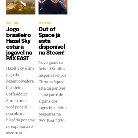
Games
Games
Jogo
Out of
brasileiro
Space já
Hazel Sky
está
estará
disponível
jogável na
na Steam!
PAX EAST
Novo game da
Hazel Sky é um
Behold Studios,
jogo da
responsável por
desenvolvedora
Chroma Squad,
brasileira
está disponível
CoffeAddict
e fará parte de
Studio onde
alguns dos
você poderá
jogos brasileiros
descobrir a
presentes na
história por traz
PAX East 2020.
de exploração e
aventura.