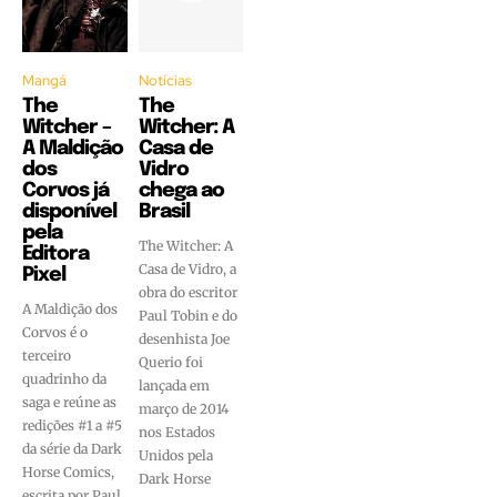
Mangá
Notícias
The
The
Witcher –
Witcher: A
A Maldição
Casa de
dos
Vidro
Corvos já
chega ao
disponível
Brasil
pela
The Witcher: A
Editora
Casa de Vidro, a
Pixel
obra do escritor
A Maldição dos
Paul Tobin e do
Corvos é o
desenhista Joe
terceiro
Querio foi
quadrinho da
lançada em
saga e reúne as
março de 2014
redições #1 a #5
nos Estados
da série da Dark
Unidos pela
Horse Comics,
Dark Horse
escrita por Paul