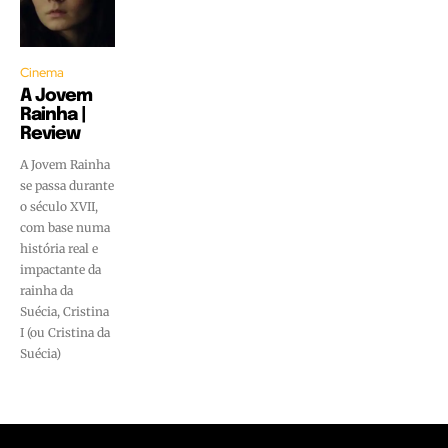
Cinema
A Jovem
Rainha |
Review
A Jovem Rainha
se passa durante
o século XVII,
com base numa
história real e
impactante da
rainha da
Suécia, Cristina
I (ou Cristina da
Suécia)