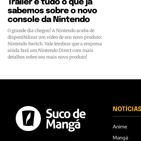
Trailer e tudo o que já
sabemos sobre o novo
console da Nintendo
O grande dia chegou! A Nintendo acaba de
disponibilizar um vídeo de seu novo produto:
Nintendo Switch. Vale lembrar que a empresa
ainda fará um Nintendo Direct com mais
detalhes sobre seu mais novo produto!
NOTÍCIA
Anime
Mangá