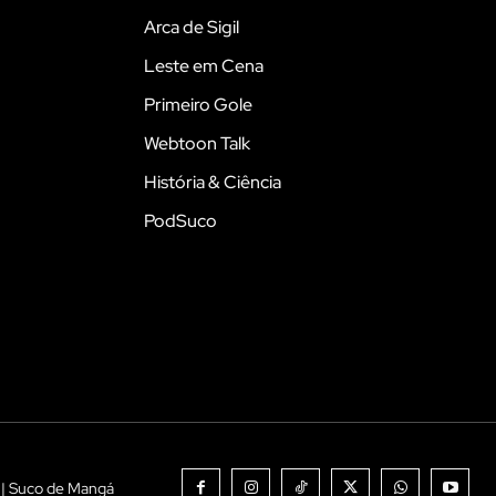
Arca de Sigil
Leste em Cena
Primeiro Gole
Webtoon Talk
História & Ciência
PodSuco
 | Suco de Mangá