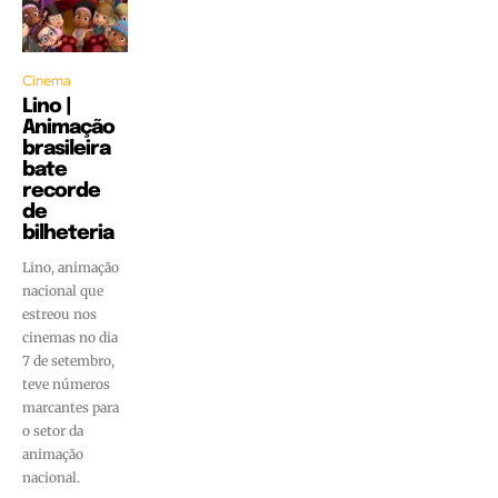
Cinema
Lino |
Animação
brasileira
bate
recorde
de
bilheteria
Lino, animação
nacional que
estreou nos
cinemas no dia
7 de setembro,
teve números
marcantes para
o setor da
animação
nacional.