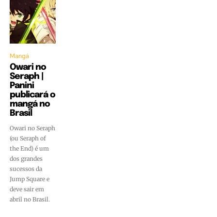
Mangá
Owari no
Seraph |
Panini
publicará o
mangá no
Brasil
Owari no Seraph
(ou Seraph of
the End) é um
dos grandes
sucessos da
Jump Square e
deve sair em
abril no Brasil.