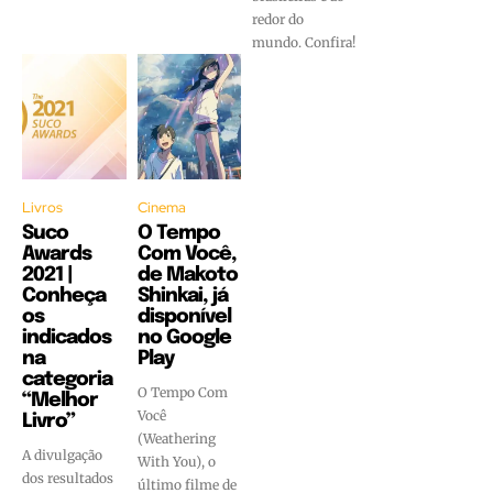
redor do
mundo. Confira!
Livros
Cinema
Suco
O Tempo
Awards
Com Você,
2021 |
de Makoto
Conheça
Shinkai, já
os
disponível
indicados
no Google
na
Play
categoria
O Tempo Com
“Melhor
Você
Livro”
(Weathering
A divulgação
With You), o
dos resultados
último filme de