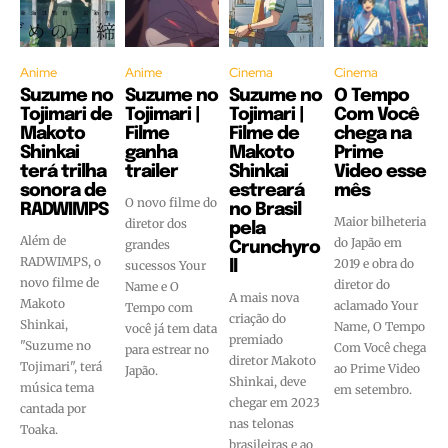
Anime
Anime
Cinema
Cinema
Suzume no
Suzume no
Suzume no
O Tempo
Tojimari de
Tojimari |
Tojimari |
Com Você
Makoto
Filme
Filme de
chega na
Shinkai
ganha
Makoto
Prime
terá trilha
trailer
Shinkai
Video esse
sonora de
estreará
mês
O novo filme do
RADWIMPS
no Brasil
Maior bilheteria
diretor dos
pela
Além de
do Japão em
grandes
Crunchyro
RADWIMPS, o
2019 e obra do
sucessos Your
ll
novo filme de
diretor do
Name e O
A mais nova
Makoto
aclamado Your
Tempo com
criação do
Shinkai,
Name, O Tempo
você já tem data
premiado
"Suzume no
Com Você chega
para estrear no
diretor Makoto
Tojimari", terá
ao Prime Video
Japão.
Shinkai, deve
música tema
em setembro.
chegar em 2023
cantada por
nas telonas
Toaka.
brasileiras e ao