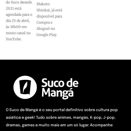
do Suco Awards
Makoto
2021 está
Shinkai, já está
agendada para o
disponível para
dia 25 de abril,
Compra e
às 18h00 em
Aluguel no
nosso canal no
Google Play.
YouTube.
O Suco de Mangá é o seu portal definitivo sobre cultura pop
asiática e geek! Tudo sobre animes, mangás, K-pop, J-pop,
dramas, games e muito mais em um só lugar. Acompanhe