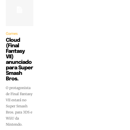
Games
Cloud
(Final
Fantasy
VII)
anunciado
para Super
Smash
Bros.
O protagonista
de Final Fantasy
VII estará no
Super Smash
Bros. para 3DS e
WiiU da
Nintendo.