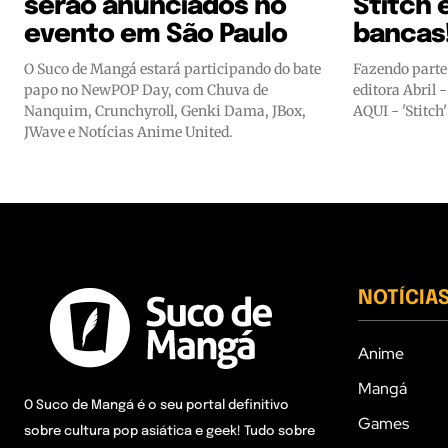
serão anunciados no
Stitch 
evento em São Paulo
bancas
O Suco de Mangá estará participando do bate
Fazendo parte
papo no NewPOP Day, com Chuva de
editora Abril 
Nanquim, Crunchyroll, Genki Dama, JBox,
AQUI - 'Stitch
JWave e Notícias Anime United.
NOTÍCIA
Anime
Mangá
O Suco de Mangá é o seu portal definitivo
Games
sobre cultura pop asiática e geek! Tudo sobre