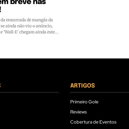
em breve nas
!
 da enxurrada de mangás da
- se ainda não viu o anúncio,
' e 'Wall-E' chegam ainda este...
S
ARTIGOS
Primeiro Gole
Reviews
Cobertura de Eventos