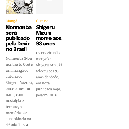
Mangá
Cultura
Nonnonba
Shigeru
será
Mizuki
publicado
morre aos
pela Devir
93 anos
no Brasil
O conceituado
Nonnonba (Non
mangaka
nonbaa to Ore) é
Shigeru Mizuki
um mangá de
faleceu aos 93
autoria de
anos de idade,
Shigeru Mizuki,
em nota
onde o mesmo
publicada hoje,
narra, com
pela TV NHK
nostalgia e
ternura, as
memórias de
sua infância na
década de 1930.