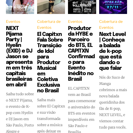
Eventos
Cobertura de
Eventos
Cobertura de
Eventos
Eventos
NEXT
Produtor
Pijama
da HYBE e
El Capitxn
Next Level
Party |
Parceiro
Fala Sobre
| Conheça
Hyelin
do BTS, EL
Transição
a balada
(EXID) e DJ
CAPITXN
de Idol
de k-pop
Jason se
Confirmad
para
que está
apresenta
o para
Produtor
dando o
m em três
Evento
Musical
que falar
capitais
Inédito no
em
Nós do Suco de
brasileiras
Brasil
Coletiva
Manga
em abril
Exclusiva
EL CAPITXN
cobrimos a mais
no Brasil
Saiba tudo sobre
vem ao Brasil
nova balada
Saiba mais
o NEXT Pijama,
para comemorar
queridinha dos
sobre El Capitxn
o evento de K-
o aniversário do
fãs de K-pop,
e sua visão
pop com Hyelin
BTS em eventos
NEXT LEVEL, e
transformada
e DJ Jason em
imperdíveis em
viemos contar
sobre a música
São Paulo, Porto
São Paulo e
tudo para vocês.
após deixar os
Alegre e
Brasília.