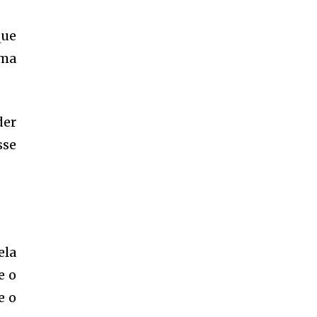
que
uma
der
sse
ela
e o
e o