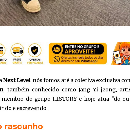
la
Next Level
, nós fomos até a coletiva exclusiva co
xn
, também conhecido como Jang Yi-jeong, arti
oi membro do grupo HISTORY e hoje atua “do ou
indo e escrevendo.
o rascunho