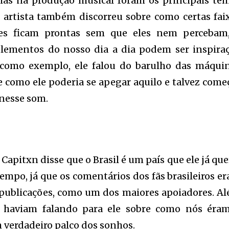
eias na produção musical foram os principais te
O artista também discorreu sobre como certas fai
es ficam prontas sem que eles nem percebam
ementos do nosso dia a dia podem ser inspira
 como exemplo, ele falou do barulho das máqui
 e como ele poderia se apegar aquilo e talvez come
nesse som.
 Capitxn disse que o Brasil é um país que ele já que
mpo, já que os comentários dos fãs brasileiros e
publicações, como um dos maiores apoiadores. A
 já haviam falando para ele sobre como nós éra
 verdadeiro palco dos sonhos.