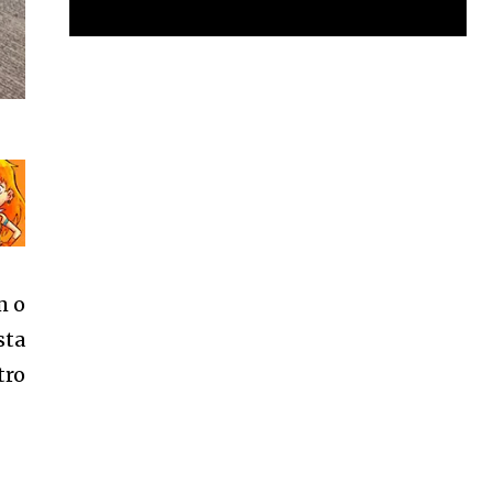
Garota à beira mar (Inio Asano) | React
00:25
Garota à beira mar (Inio Asano) | React
00:25
m o
sta
tro