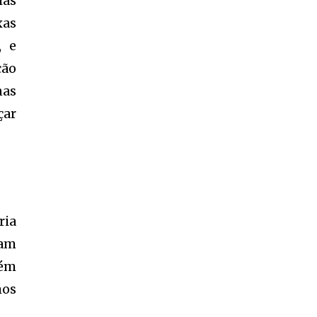
mas
xas
, e
ção
nas
çar
ria
ram
lém
mos