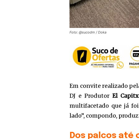
Foto: @sucodm / Doka
Em convite realizado pe
DJ e Produtor
El Capit
multifacetado que já f
lado”, compondo, produz
Dos palcos até 