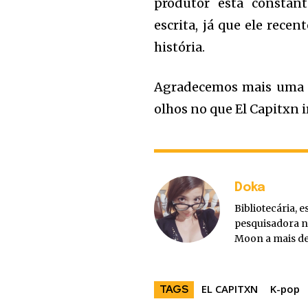
produtor está consta
escrita, já que ele rece
história.
Agradecemos mais uma v
olhos no que El Capitxn i
Doka
Bibliotecária, 
pesquisadora n
Moon a mais de
EL CAPITXN
K-pop
TAGS