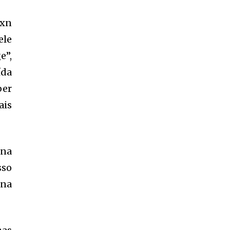
txn
ele
e”,
ída
ber
ais
 na
sso
 na