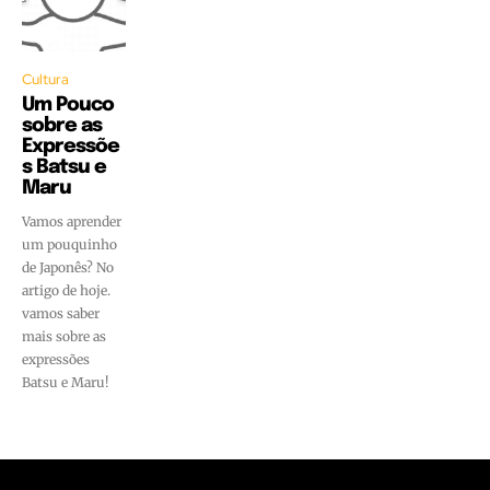
Cultura
Um Pouco
sobre as
Expressõe
s Batsu e
Maru
Vamos aprender
um pouquinho
de Japonês? No
artigo de hoje.
vamos saber
mais sobre as
expressões
Batsu e Maru!