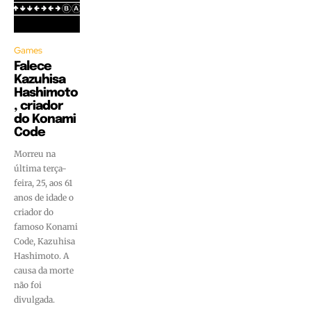
Games
Falece
Kazuhisa
Hashimoto
, criador
do Konami
Code
Morreu na
última terça-
feira, 25, aos 61
anos de idade o
criador do
famoso Konami
Code, Kazuhisa
Hashimoto. A
causa da morte
não foi
divulgada.