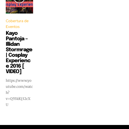
Cobertura de
Eventos
Kayo
Pantoja –
Illidan
Stormrage
| Cosplay
Experienc
e 2016 [
VIDEO]
https://www.yo
utube.com/watc
h?
v=Q55IdQ32cX
U