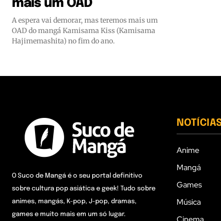
mais um OAD
A espera vai demorar, mas teremos mais um
OAD do mangá Kamisama Kiss (Kamisama
Hajimemashita) no fim do ano.
NOTÍCIA
Anime
Mangá
O Suco de Mangá é o seu portal definitivo
Games
sobre cultura pop asiática e geek! Tudo sobre
Música
animes, mangás, K-pop, J-pop, dramas,
games e muito mais em um só lugar.
Cinema