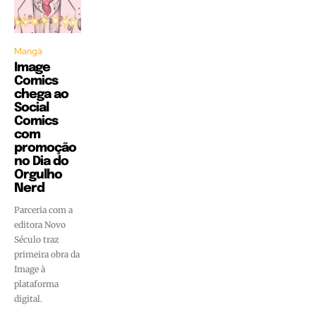
Mangá
Image
Comics
chega ao
Social
Comics
com
promoção
no Dia do
Orgulho
Nerd
Parceria com a
editora Novo
Século traz
primeira obra da
Image à
plataforma
digital.