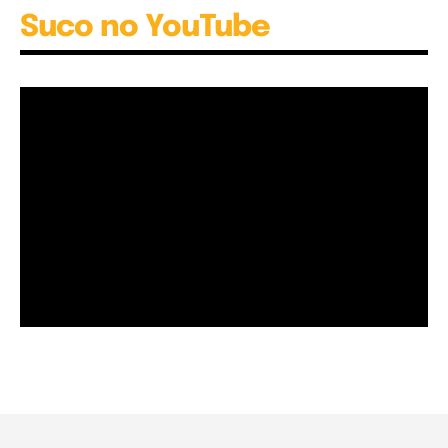
Suco no YouTube
Garota à beira mar (Inio Asano) | React
00:25
Garota à beira mar (Inio Asano) | React
00:25