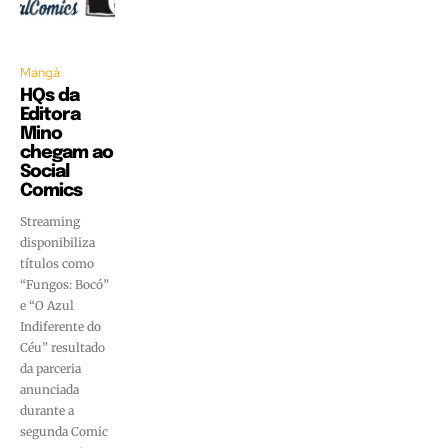
Mangá
HQs da
Editora
Mino
chegam ao
Social
Comics
Streaming
disponibiliza
títulos como
“Fungos: Bocó”
e “O Azul
Indiferente do
Céu” resultado
da parceria
anunciada
durante a
segunda Comic