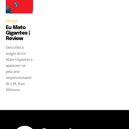
Mangá
Eu Mato
Gigantes |
Review
Descubra a
magia de Eu
Mato Gigantes e
apaixone-se
pela arte
impressionante
de J. M. Ken
Niimura.