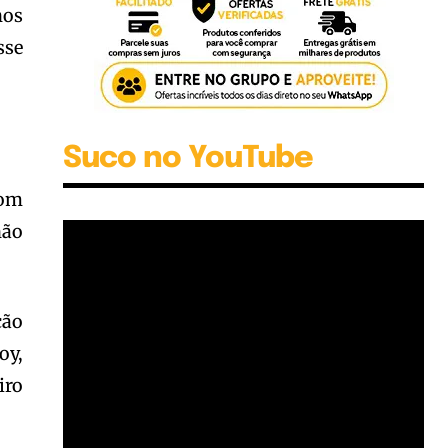
nos
sse
Suco no YouTube
com
não
ção
oy,
iro