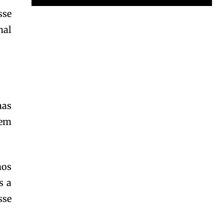
sse
Garota à beira mar (Inio Asano) | React
nal
00:25
Garota à beira mar (Inio Asano) | React
00:25
mas
 em
nos
s a
sse