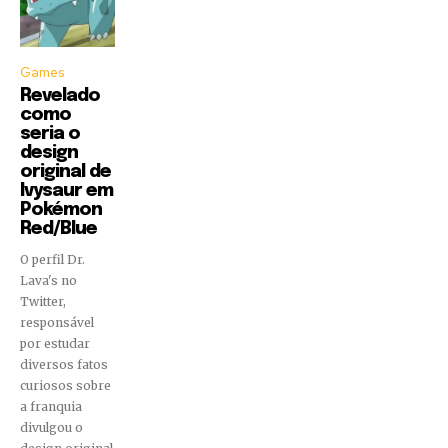
Games
Revelado
como
seria o
design
original de
Ivysaur em
Pokémon
Red/Blue
O perfil Dr.
Lava's no
Twitter,
responsável
por estudar
diversos fatos
curiosos sobre
a franquia
divulgou o