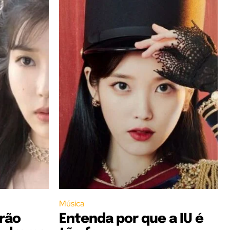
Música
irão
Entenda por que a IU é