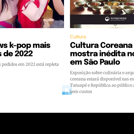
Cultura
ws k-pop mais
Cultura Coreana
s de 2022
mostra inédita 
em São Paulo
s pedidos em 2022 está repleta
Exposição sobre culinária e arq
coreana estará disponível nas e
Tatuapé e República ao público a
sem custos