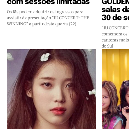
com sessões limitadas
GOLDEN
salas d
Os fãs podem adquirir os ingressos para
30 de 
assistir à apresentação "IU CONCERT: THE
WINNING" a partir desta quarta (22)
"IU CONCERT
comemora os 1
cantoras mais
do Sul