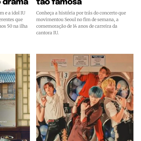
o drama
tão famosa
m e a idol IU
Conheça a história por trás do concerto que
erentes que
movimentou Seoul no fim de semana, a
nos 50 na ilha
comemoração de 14 anos de carreira da
cantora IU.