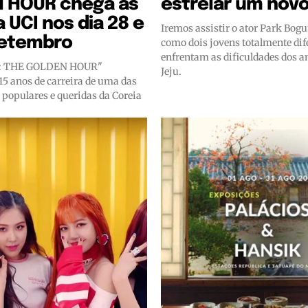
 HOUR chega às
estrelar um nov
a UCI nos dia 28 e
Iremos assistir o ator Park Bogu
setembro
como dois jovens totalmente dif
enfrentam as dificuldades dos a
: THE GOLDEN HOUR"
Jeju.
5 anos de carreira de uma das
 populares e queridas da Coreia