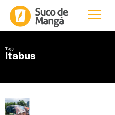
Tag:
Itabus