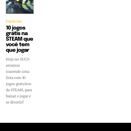
Especiais
10 jogos
grátis na
STEAM que
você tem
que jogar
Hoje no SUCO
estamos
trazendo uma
lista com 10
jogos gratuitos
da STEAM, para
baixar e jogar e
se divertir!