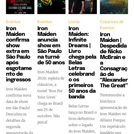
Eventos
Eventos
Livros
Cobertura de
Eventos
Iron
Iron
Iron
Maiden
Maiden
Maiden:
Iron
confirma
anuncia
Infinite
Maiden |
show
show em
Dreams |
Despedida
extra em
São Paulo
Livro
de Nicko
São Paulo
na turnê
chega pela
McBrain e
após
de 50 anos
Belas
a
esgotame
Letras
Consagraç
Iron Maiden
nto de
celebrand
ão de
2026: repleta de
ingressos
o os
“Alexander
clássicos, a
primeiros
The Great”
Iron Maiden
turnê 'Run For
50 anos da
Testemunhe a
confirma nova
banda
Your Lives'
histórica
data de show
chega ao Brasil
Belas Letras
apresentação do
em São Paulo!
em 25 de
lança no Brasil o
Iron Maiden no
Descubra os
outubro. Não
livro definitivo
Allianz Parque.
detalhes da
perca!
sobre o legado
Um espetáculo
segunda
do Iron Maiden,
lendário que
apresentação da