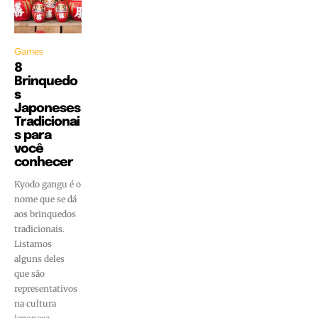
Games
8
Brinquedo
s
Japoneses
Tradicionai
s para
você
conhecer
Kyodo gangu é o
nome que se dá
aos brinquedos
tradicionais.
Listamos
alguns deles
que são
representativos
na cultura