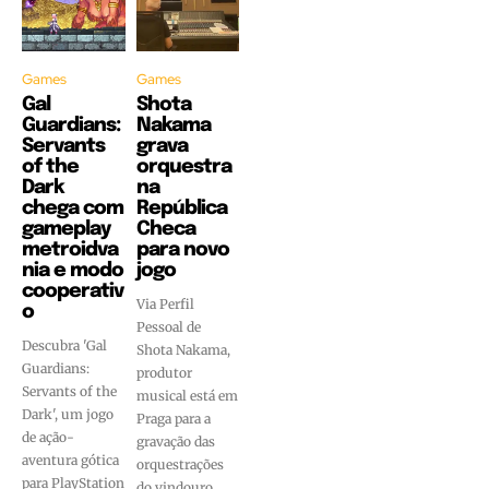
Games
Games
Gal
Shota
Guardians:
Nakama
Servants
grava
of the
orquestra
Dark
na
chega com
República
gameplay
Checa
metroidva
para novo
nia e modo
jogo
cooperativ
Via Perfil
o
Pessoal de
Descubra 'Gal
Shota Nakama,
Guardians:
produtor
Servants of the
musical está em
Dark', um jogo
Praga para a
de ação-
gravação das
aventura gótica
orquestrações
para PlayStation
do vindouro