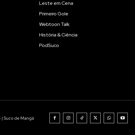
Leste em Cena
Primeiro Gole
Webtoon Talk
História & Ciência
PodSuco
6 | Suco de Mangá